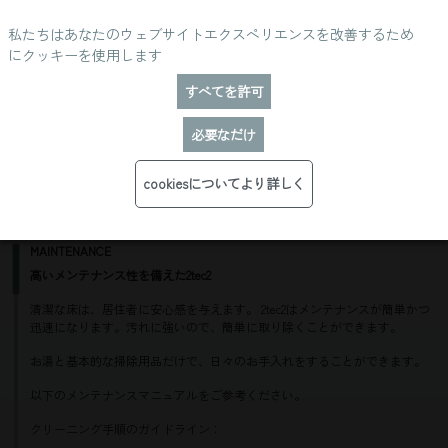
私たちはあなたのウェブサイトエクスペリエンスを改善するため
にクッキーを使用します
すべてを許可
必要なだけ
MAINTENANCE
cookiesについてより詳しく
MAINTENANCE
高いメンテナンス性を備えた2tec2
清潔な床は、居住者に安心感を与えます。 2tec2はメンテナンスが簡単かつ
迅速になります。汚れに強いので、簡単に取り除くことができます。
お湯と基本的な掃除用品だけで、日々のお手入れをすることができます。
以下のメンテナンスマニュアルをご参考ください。
クリーニング手順のガイドライン：