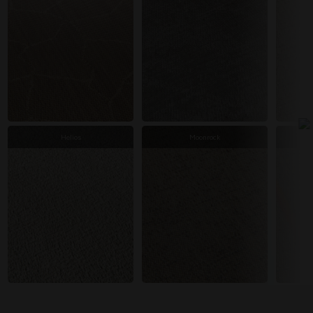
Helios
Moonrock