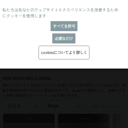
私たちはあなたのウェブサイトエクスペリエンスを改善するため
にクッキーを使用します
すべてを許可
必要なだけ
BEIGE FLOORING
cookiesについてより詳しく
BEIGE WOVEN VINYL FLOORING
色のアクセントであなたのビジョンを盛り上げる時が来ました！Beigeグは、完
璧な雰囲気を作り出すのに最適な方法です。Beigeグを使用すると、無視できな
い見事な現代的なステートメントを作成できます。
カラー
製品名
コレクション
Arid
Carrara